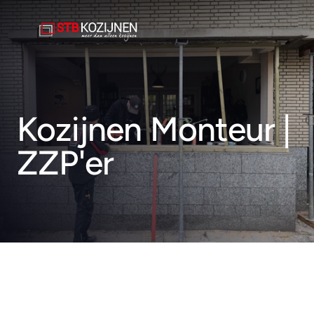
Kozijnen Monteur | 
Kozijnen
ZZP'er
Deuren
Overige Producten
Projecten
Service
Over ons
Offerte