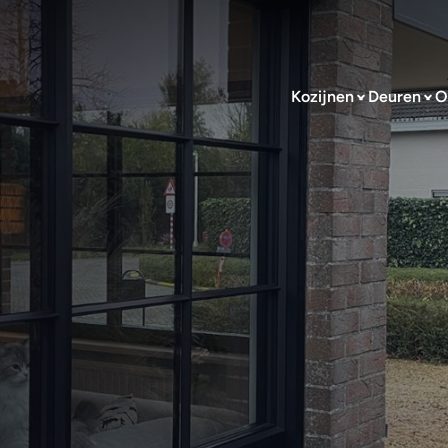
Kozijnen
Deuren
O
ium kozijne