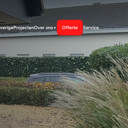
verige
Projecten
Over ons
Offerte
Service
n Weert