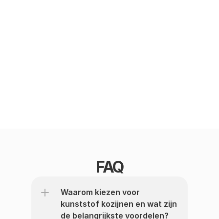
verkrijgbaar in verschillende 
kleuren en afwerkingen. 
Een ideale keuze voor 
zowel renovatie als 
nieuwbouwprojecten.
Lees meer
FAQ
Waarom kiezen voor 
kunststof kozijnen en wat zijn 
de belangrijkste voordelen?