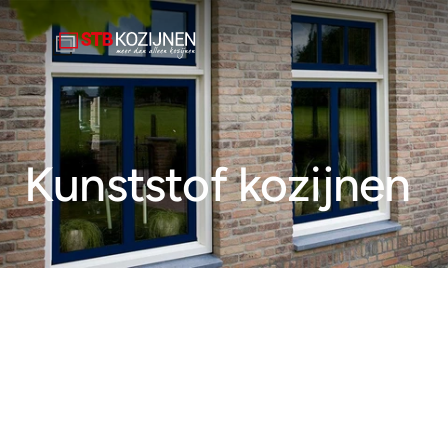
Kunststof kozijnen
Kozijnen
Deuren
Overige Producten
Projecten
Service
Over ons
Offerte